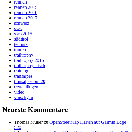
rennen
rennen 2015
rennen 2016
rennen 2017
schweiz
sses
sses 2015
südtirol
technik
touren
trailtrophy
trailtrophy 2015
trailtrophy latsch
training
transalpes
transalpes bm 29
treuchtlingen
video
vinschgau
Neueste Kommentare
Thomas Müller
zu
OpenStreetMap Karten auf Garmin Edge
520