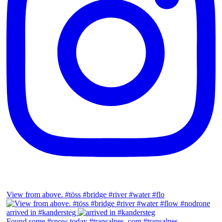
View from above. #töss #bridge #river #water #flo
arrived in #kandersteg
Found some #snow today #transalpes_com #transalpes