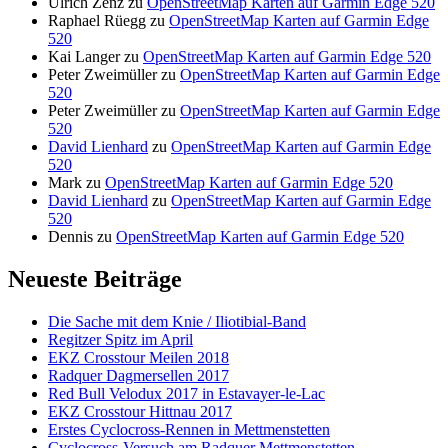
Ulrich Zenz
zu
OpenStreetMap Karten auf Garmin Edge 520
Raphael Rüegg
zu
OpenStreetMap Karten auf Garmin Edge
520
Kai Langer
zu
OpenStreetMap Karten auf Garmin Edge 520
Peter Zweimüller
zu
OpenStreetMap Karten auf Garmin Edge
520
Peter Zweimüller
zu
OpenStreetMap Karten auf Garmin Edge
520
David Lienhard
zu
OpenStreetMap Karten auf Garmin Edge
520
Mark
zu
OpenStreetMap Karten auf Garmin Edge 520
David Lienhard
zu
OpenStreetMap Karten auf Garmin Edge
520
Dennis
zu
OpenStreetMap Karten auf Garmin Edge 520
Neueste Beiträge
Die Sache mit dem Knie / Iliotibial-Band
Regitzer Spitz im April
EKZ Crosstour Meilen 2018
Radquer Dagmersellen 2017
Red Bull Velodux 2017 in Estavayer-le-Lac
EKZ Crosstour Hittnau 2017
Erstes Cyclocross-Rennen in Mettmenstetten
Cyclocross-Versuch am Radquer Mettmenstetten