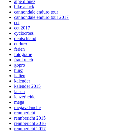
alpe d huez
bike attack
cannondale enduro tour
cannondale enduro tour 2017
cet
cet 2017
cyclocross
deutschland
enduro
ferien
fotografie
frankreich
gopro
huez
italien
kalender
kalender 2015
latsch
lenzerheide
mega
megavalanche
rennbericht
rennbericht 2015
rennbericht 2016
rennbericht 2017