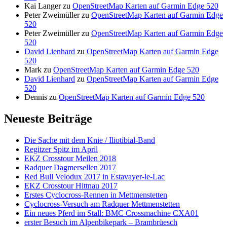
Kai Langer
zu
OpenStreetMap Karten auf Garmin Edge 520
Peter Zweimüller
zu
OpenStreetMap Karten auf Garmin Edge
520
Peter Zweimüller
zu
OpenStreetMap Karten auf Garmin Edge
520
David Lienhard
zu
OpenStreetMap Karten auf Garmin Edge
520
Mark
zu
OpenStreetMap Karten auf Garmin Edge 520
David Lienhard
zu
OpenStreetMap Karten auf Garmin Edge
520
Dennis
zu
OpenStreetMap Karten auf Garmin Edge 520
Neueste Beiträge
Die Sache mit dem Knie / Iliotibial-Band
Regitzer Spitz im April
EKZ Crosstour Meilen 2018
Radquer Dagmersellen 2017
Red Bull Velodux 2017 in Estavayer-le-Lac
EKZ Crosstour Hittnau 2017
Erstes Cyclocross-Rennen in Mettmenstetten
Cyclocross-Versuch am Radquer Mettmenstetten
Ein neues Pferd im Stall: BMC Crossmachine CXA01
erster Besuch im Alpenbikepark – Brambrüesch