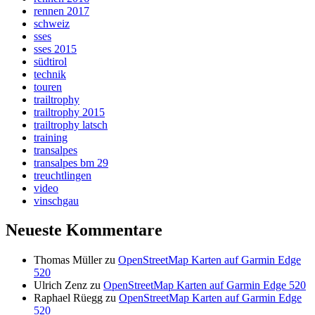
rennen 2017
schweiz
sses
sses 2015
südtirol
technik
touren
trailtrophy
trailtrophy 2015
trailtrophy latsch
training
transalpes
transalpes bm 29
treuchtlingen
video
vinschgau
Neueste Kommentare
Thomas Müller
zu
OpenStreetMap Karten auf Garmin Edge
520
Ulrich Zenz
zu
OpenStreetMap Karten auf Garmin Edge 520
Raphael Rüegg
zu
OpenStreetMap Karten auf Garmin Edge
520