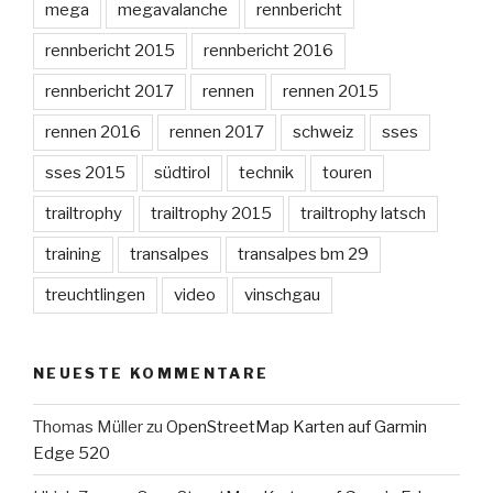
mega
megavalanche
rennbericht
rennbericht 2015
rennbericht 2016
rennbericht 2017
rennen
rennen 2015
rennen 2016
rennen 2017
schweiz
sses
sses 2015
südtirol
technik
touren
trailtrophy
trailtrophy 2015
trailtrophy latsch
training
transalpes
transalpes bm 29
treuchtlingen
video
vinschgau
NEUESTE KOMMENTARE
Thomas Müller
zu
OpenStreetMap Karten auf Garmin
Edge 520