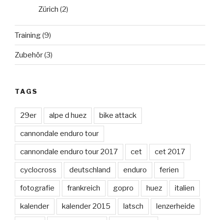
Zürich
(2)
Training
(9)
Zubehör
(3)
TAGS
29er
alpe d huez
bike attack
cannondale enduro tour
cannondale enduro tour 2017
cet
cet 2017
cyclocross
deutschland
enduro
ferien
fotografie
frankreich
gopro
huez
italien
kalender
kalender 2015
latsch
lenzerheide