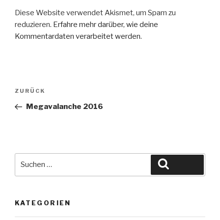
)
s
t
Diese Website verwendet Akismet, um Spam zu
e
r
reduzieren.
Erfahre mehr darüber, wie deine
g
e
Kommentardaten verarbeitet werden
.
ö
f
f
n
e
t
)
Beitragsnavigation
Vorheriger
ZURÜCK
Beitrag
Megavalanche 2016
Suche
Suchen
nach:
KATEGORIEN