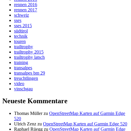
rennen 2016
rennen 2017
schweiz
sses
sses 2015
südtirol
technik
touren
trailtrophy
trailtrophy 2015
trailtrophy latsch
training
transalpes
transalpes bm 29
treuchtlingen
video
vinschgau
Neueste Kommentare
Thomas Müller
zu
OpenStreetMap Karten auf Garmin Edge
520
Ulrich Zenz
zu
OpenStreetMap Karten auf Garmin Edge 520
Raphael Rüegg
zu
OpenStreetMap Karten auf Garmin Edge