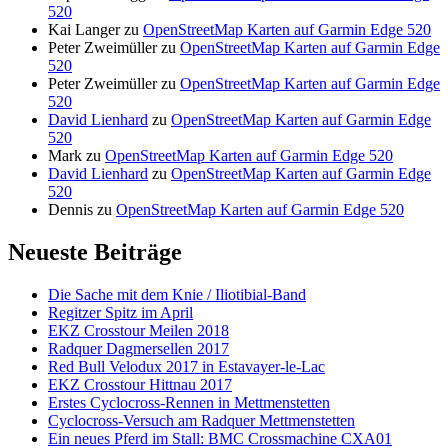
520
Kai Langer
zu
OpenStreetMap Karten auf Garmin Edge 520
Peter Zweimüller
zu
OpenStreetMap Karten auf Garmin Edge
520
Peter Zweimüller
zu
OpenStreetMap Karten auf Garmin Edge
520
David Lienhard
zu
OpenStreetMap Karten auf Garmin Edge
520
Mark
zu
OpenStreetMap Karten auf Garmin Edge 520
David Lienhard
zu
OpenStreetMap Karten auf Garmin Edge
520
Dennis
zu
OpenStreetMap Karten auf Garmin Edge 520
Neueste Beiträge
Die Sache mit dem Knie / Iliotibial-Band
Regitzer Spitz im April
EKZ Crosstour Meilen 2018
Radquer Dagmersellen 2017
Red Bull Velodux 2017 in Estavayer-le-Lac
EKZ Crosstour Hittnau 2017
Erstes Cyclocross-Rennen in Mettmenstetten
Cyclocross-Versuch am Radquer Mettmenstetten
Ein neues Pferd im Stall: BMC Crossmachine CXA01