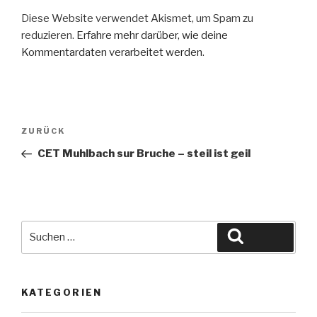
)
s
t
Diese Website verwendet Akismet, um Spam zu
e
r
reduzieren.
Erfahre mehr darüber, wie deine
g
e
Kommentardaten verarbeitet werden
.
ö
f
f
n
e
t
)
Beitragsnavigation
Vorheriger
ZURÜCK
Beitrag
CET Muhlbach sur Bruche – steil ist geil
Suche
Suchen
nach:
KATEGORIEN