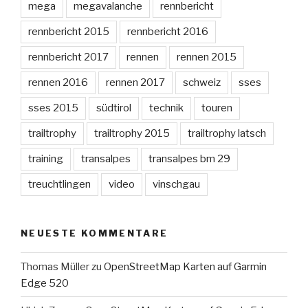
mega
megavalanche
rennbericht
rennbericht 2015
rennbericht 2016
rennbericht 2017
rennen
rennen 2015
rennen 2016
rennen 2017
schweiz
sses
sses 2015
südtirol
technik
touren
trailtrophy
trailtrophy 2015
trailtrophy latsch
training
transalpes
transalpes bm 29
treuchtlingen
video
vinschgau
NEUESTE KOMMENTARE
Thomas Müller
zu
OpenStreetMap Karten auf Garmin
Edge 520