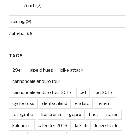
Zürich
(2)
Training
(9)
Zubehör
(3)
TAGS
29er
alpe d huez
bike attack
cannondale enduro tour
cannondale enduro tour 2017
cet
cet 2017
cyclocross
deutschland
enduro
ferien
fotografie
frankreich
gopro
huez
italien
kalender
kalender 2015
latsch
lenzerheide