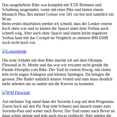
Das ausgeliehene Bike war komplett mit XTR Bremsen und
Schaltung ausgestattet, vorne mit einer Pike und hinten einem
Monarch Plus. Bei meiner Grösse von 181 cm bot sich natürlich ein
M an.
Beim ersten draufsitzen merkte ich schnell, dass der Lenker extrem
hoch oben war und so kamen die Spacer unter dem Vorbau auch
schnell weg. Aber auch ohne Spacer und einem leicht negativen
Vorbau kam mir das Cockpit im Vergleich zu meinem BM 650B
noch recht hoch vor.
Die erste Abfahrt mit dem Bike machte ich auf dem Olympia
Flowtrail in St. Moritz und das war wie erwartet nicht gerade die
Parade-Disziplin vom Bike. Der Trail ist extrem flowig, mit vielen
teils recht engen Anliegern und kleinen Sprüngen. Da bringen die
grossen 29er Räder natürlich keinen Vorteil und man muss deutlich
mehr arbeiten um so sauber um die Kurven zu kommen.
Am nächsten Tag stand dann der Suvretta Loop auf dem Programm.
Zuerst hoch auf den Piz Nair (mit Schnee) und danach runter zum
Suvretta-Pass und weiter nach Bever. Der Trail runter nach Bever ist
dann schön steinig und teils auch etwas verblockt. Hier spielen die