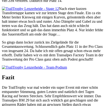
viel Zeit verloren. Dadurch nur Platz 14.
Nach einer kurzen
Transferetappe kamen wir zur letzten Stage dem Finale. Ein ca ein
Meter breiter Kiesweg mit einigen Kurven, grösstenteils eben aber
halt immer etwas hoch und runter. Also Dämpfer und Gabel zu und
treten was das Zeug hält. Das hat dann auch nicht schlecht
funktioniert und so gab das dann immerhin Platz 4. Nur leider fehlte
das Sauerstoffzelt am ende der Stage…
So gings dann locker zurück ins Zielgelände für die
Gesammtauswertung. Schlussendlich gabs Platz 11 in der Pro Class
von insgesamt 24. Da habe ich mir offen gesagt schon etwas mehr
erhofft. Dafür haben wir es mit dem Transalpes Factory Team in der
Teamwertung der Pro Class ganz oben aufs Podest geschafft!
Fazit
Die TrailTrophy war mal wieder ein super Event mit einer schön
entspannter Stimmung, guten Leuten und natürlich drei Tagen
Racing auf besten Strecken. Sehr Empfehlenswert wie immer. Das
Transalpes BM 29 hat sich auch wirklich gut geschlagen und die
grösseren Räder haben mit an gewissen Stellen durch etwas