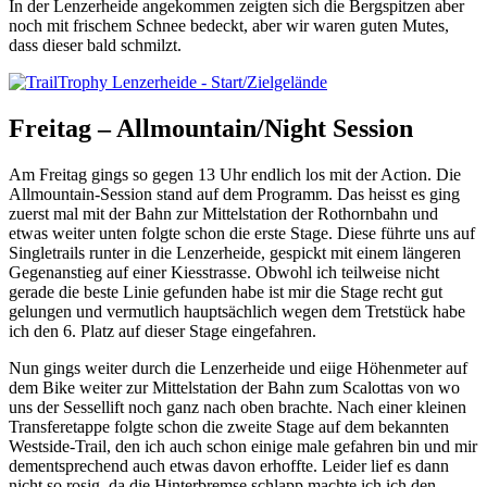
In der Lenzerheide angekommen zeigten sich die Bergspitzen aber
noch mit frischem Schnee bedeckt, aber wir waren guten Mutes,
dass dieser bald schmilzt.
Freitag – Allmountain/Night Session
Am Freitag gings so gegen 13 Uhr endlich los mit der Action. Die
Allmountain-Session stand auf dem Programm. Das heisst es ging
zuerst mal mit der Bahn zur Mittelstation der Rothornbahn und
etwas weiter unten folgte schon die erste Stage. Diese führte uns auf
Singletrails runter in die Lenzerheide, gespickt mit einem längeren
Gegenanstieg auf einer Kiesstrasse. Obwohl ich teilweise nicht
gerade die beste Linie gefunden habe ist mir die Stage recht gut
gelungen und vermutlich hauptsächlich wegen dem Tretstück habe
ich den 6. Platz auf dieser Stage eingefahren.
Nun gings weiter durch die Lenzerheide und eiige Höhenmeter auf
dem Bike weiter zur Mittelstation der Bahn zum Scalottas von wo
uns der Sessellift noch ganz nach oben brachte. Nach einer kleinen
Transferetappe folgte schon die zweite Stage auf dem bekannten
Westside-Trail, den ich auch schon einige male gefahren bin und mir
dementsprechend auch etwas davon erhoffte. Leider lief es dann
nicht so rosig, da die Hinterbremse schlapp machte ich ich den