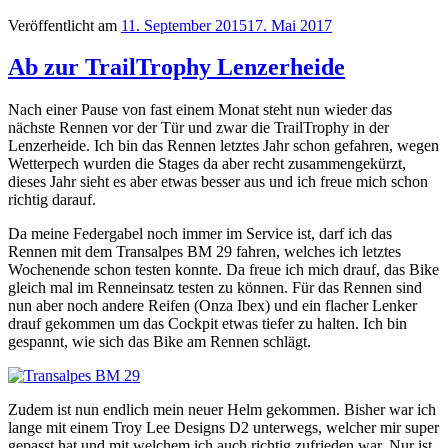
Veröffentlicht am
11. September 2015
17. Mai 2017
Ab zur TrailTrophy Lenzerheide
Nach einer Pause von fast einem Monat steht nun wieder das
nächste Rennen vor der Tür und zwar die TrailTrophy in der
Lenzerheide. Ich bin das Rennen letztes Jahr schon gefahren, wegen
Wetterpech wurden die Stages da aber recht zusammengekürzt,
dieses Jahr sieht es aber etwas besser aus und ich freue mich schon
richtig darauf.
Da meine Federgabel noch immer im Service ist, darf ich das
Rennen mit dem Transalpes BM 29 fahren, welches ich letztes
Wochenende schon testen konnte. Da freue ich mich drauf, das Bike
gleich mal im Renneinsatz testen zu können. Für das Rennen sind
nun aber noch andere Reifen (Onza Ibex) und ein flacher Lenker
drauf gekommen um das Cockpit etwas tiefer zu halten. Ich bin
gespannt, wie sich das Bike am Rennen schlägt.
Zudem ist nun endlich mein neuer Helm gekommen. Bisher war ich
lange mit einem Troy Lee Designs D2 unterwegs, welcher mir super
gepasst hat und mit welchem ich auch richtig zufrieden war. Nur ist