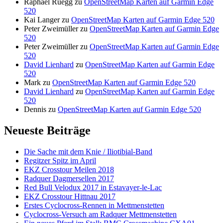
Raphael Rüegg
zu
OpenStreetMap Karten auf Garmin Edge
520
Kai Langer
zu
OpenStreetMap Karten auf Garmin Edge 520
Peter Zweimüller
zu
OpenStreetMap Karten auf Garmin Edge
520
Peter Zweimüller
zu
OpenStreetMap Karten auf Garmin Edge
520
David Lienhard
zu
OpenStreetMap Karten auf Garmin Edge
520
Mark
zu
OpenStreetMap Karten auf Garmin Edge 520
David Lienhard
zu
OpenStreetMap Karten auf Garmin Edge
520
Dennis
zu
OpenStreetMap Karten auf Garmin Edge 520
Neueste Beiträge
Die Sache mit dem Knie / Iliotibial-Band
Regitzer Spitz im April
EKZ Crosstour Meilen 2018
Radquer Dagmersellen 2017
Red Bull Velodux 2017 in Estavayer-le-Lac
EKZ Crosstour Hittnau 2017
Erstes Cyclocross-Rennen in Mettmenstetten
Cyclocross-Versuch am Radquer Mettmenstetten