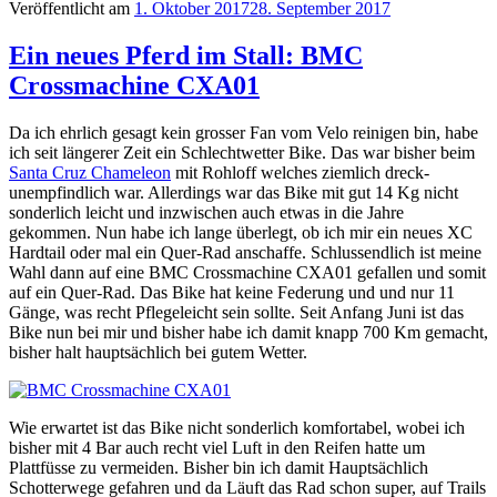
Veröffentlicht am
1. Oktober 2017
28. September 2017
Ein neues Pferd im Stall: BMC
Crossmachine CXA01
Da ich ehrlich gesagt kein grosser Fan vom Velo reinigen bin, habe
ich seit längerer Zeit ein Schlechtwetter Bike. Das war bisher beim
Santa Cruz Chameleon
mit Rohloff welches ziemlich dreck-
unempfindlich war. Allerdings war das Bike mit gut 14 Kg nicht
sonderlich leicht und inzwischen auch etwas in die Jahre
gekommen. Nun habe ich lange überlegt, ob ich mir ein neues XC
Hardtail oder mal ein Quer-Rad anschaffe. Schlussendlich ist meine
Wahl dann auf eine BMC Crossmachine CXA01 gefallen und somit
auf ein Quer-Rad. Das Bike hat keine Federung und und nur 11
Gänge, was recht Pflegeleicht sein sollte. Seit Anfang Juni ist das
Bike nun bei mir und bisher habe ich damit knapp 700 Km gemacht,
bisher halt hauptsächlich bei gutem Wetter.
Wie erwartet ist das Bike nicht sonderlich komfortabel, wobei ich
bisher mit 4 Bar auch recht viel Luft in den Reifen hatte um
Plattfüsse zu vermeiden. Bisher bin ich damit Hauptsächlich
Schotterwege gefahren und da Läuft das Rad schon super, auf Trails