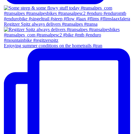
Regitzer Spitz always delivers #transalpes #transa
Enjoying summer conditions on the hometrails #tran