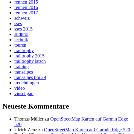
rennen 2015
rennen 2016
rennen 2017
schweiz
sses
sses 2015
südtirol
technik
touren
trailtrophy
trailtrophy 2015
trailtrophy latsch
training
transalpes
transalpes bm 29
treuchtlingen
video
vinschgau
Neueste Kommentare
Thomas Müller
zu
OpenStreetMap Karten auf Garmin Edge
520
Ulrich Zenz
zu
OpenStreetMap Karten auf Garmin Edge 520