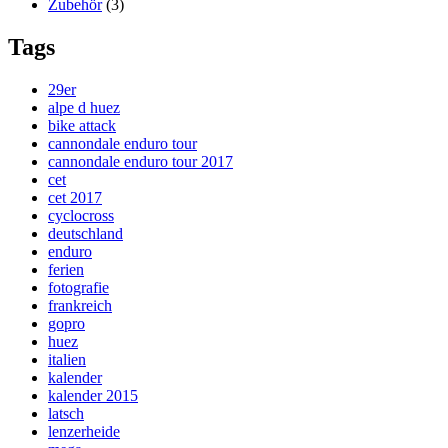
Zubehör
(3)
Tags
29er
alpe d huez
bike attack
cannondale enduro tour
cannondale enduro tour 2017
cet
cet 2017
cyclocross
deutschland
enduro
ferien
fotografie
frankreich
gopro
huez
italien
kalender
kalender 2015
latsch
lenzerheide