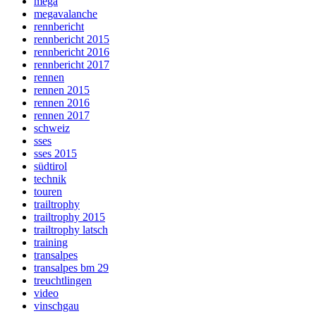
mega
megavalanche
rennbericht
rennbericht 2015
rennbericht 2016
rennbericht 2017
rennen
rennen 2015
rennen 2016
rennen 2017
schweiz
sses
sses 2015
südtirol
technik
touren
trailtrophy
trailtrophy 2015
trailtrophy latsch
training
transalpes
transalpes bm 29
treuchtlingen
video
vinschgau