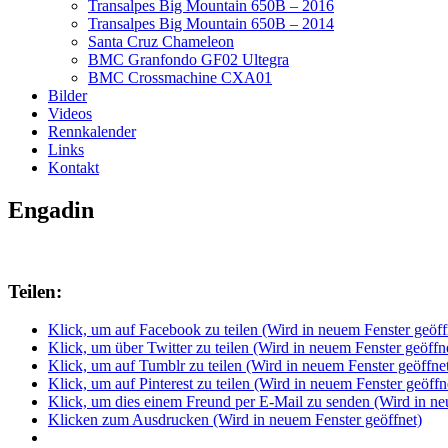
Transalpes Big Mountain 650B – 2016
Transalpes Big Mountain 650B – 2014
Santa Cruz Chameleon
BMC Granfondo GF02 Ultegra
BMC Crossmachine CXA01
Bilder
Videos
Rennkalender
Links
Kontakt
Engadin
Teilen:
Klick, um auf Facebook zu teilen (Wird in neuem Fenster geöff
Klick, um über Twitter zu teilen (Wird in neuem Fenster geöffn
Klick, um auf Tumblr zu teilen (Wird in neuem Fenster geöffne
Klick, um auf Pinterest zu teilen (Wird in neuem Fenster geöffn
Klick, um dies einem Freund per E-Mail zu senden (Wird in ne
Klicken zum Ausdrucken (Wird in neuem Fenster geöffnet)