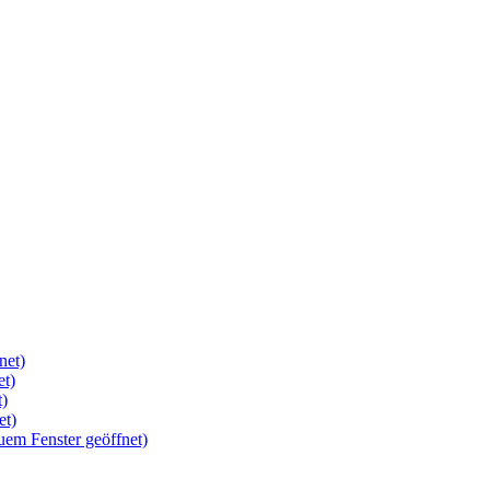
net)
et)
t)
et)
uem Fenster geöffnet)