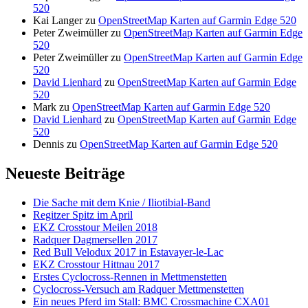
520
Kai Langer
zu
OpenStreetMap Karten auf Garmin Edge 520
Peter Zweimüller
zu
OpenStreetMap Karten auf Garmin Edge
520
Peter Zweimüller
zu
OpenStreetMap Karten auf Garmin Edge
520
David Lienhard
zu
OpenStreetMap Karten auf Garmin Edge
520
Mark
zu
OpenStreetMap Karten auf Garmin Edge 520
David Lienhard
zu
OpenStreetMap Karten auf Garmin Edge
520
Dennis
zu
OpenStreetMap Karten auf Garmin Edge 520
Neueste Beiträge
Die Sache mit dem Knie / Iliotibial-Band
Regitzer Spitz im April
EKZ Crosstour Meilen 2018
Radquer Dagmersellen 2017
Red Bull Velodux 2017 in Estavayer-le-Lac
EKZ Crosstour Hittnau 2017
Erstes Cyclocross-Rennen in Mettmenstetten
Cyclocross-Versuch am Radquer Mettmenstetten
Ein neues Pferd im Stall: BMC Crossmachine CXA01