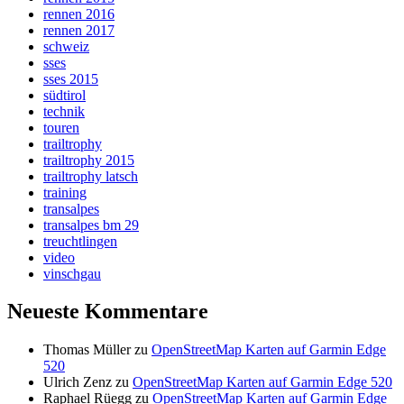
rennen 2016
rennen 2017
schweiz
sses
sses 2015
südtirol
technik
touren
trailtrophy
trailtrophy 2015
trailtrophy latsch
training
transalpes
transalpes bm 29
treuchtlingen
video
vinschgau
Neueste Kommentare
Thomas Müller
zu
OpenStreetMap Karten auf Garmin Edge
520
Ulrich Zenz
zu
OpenStreetMap Karten auf Garmin Edge 520
Raphael Rüegg
zu
OpenStreetMap Karten auf Garmin Edge