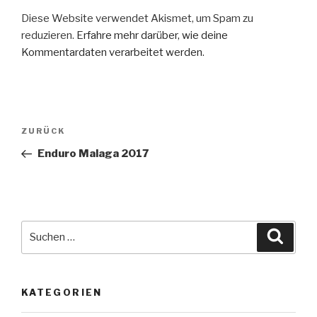
)
s
t
Diese Website verwendet Akismet, um Spam zu
e
r
reduzieren.
Erfahre mehr darüber, wie deine
g
e
Kommentardaten verarbeitet werden
.
ö
f
f
n
e
t
)
Beitragsnavigation
Vorheriger
ZURÜCK
Beitrag
Enduro Malaga 2017
Suche
Suche
nach:
KATEGORIEN