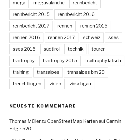
mega
megavalanche
rennbericht
rennbericht 2015
rennbericht 2016
rennbericht 2017
rennen
rennen 2015
rennen 2016
rennen 2017
schweiz
sses
sses 2015
südtirol
technik
touren
trailtrophy
trailtrophy 2015
trailtrophy latsch
training
transalpes
transalpes bm 29
treuchtlingen
video
vinschgau
NEUESTE KOMMENTARE
Thomas Müller
zu
OpenStreetMap Karten auf Garmin
Edge 520