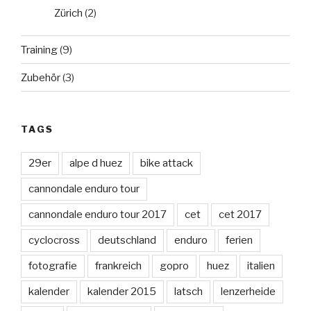
Zürich
(2)
Training
(9)
Zubehör
(3)
TAGS
29er
alpe d huez
bike attack
cannondale enduro tour
cannondale enduro tour 2017
cet
cet 2017
cyclocross
deutschland
enduro
ferien
fotografie
frankreich
gopro
huez
italien
kalender
kalender 2015
latsch
lenzerheide