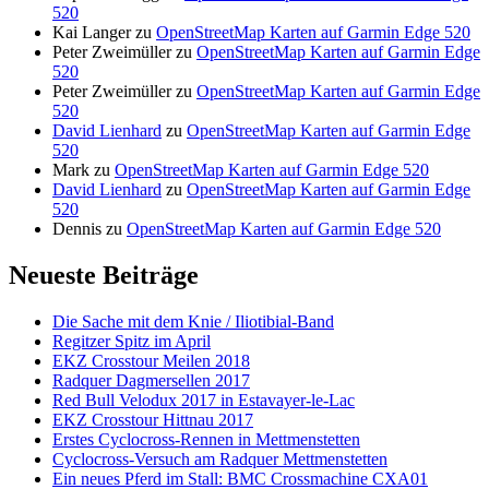
520
Kai Langer
zu
OpenStreetMap Karten auf Garmin Edge 520
Peter Zweimüller
zu
OpenStreetMap Karten auf Garmin Edge
520
Peter Zweimüller
zu
OpenStreetMap Karten auf Garmin Edge
520
David Lienhard
zu
OpenStreetMap Karten auf Garmin Edge
520
Mark
zu
OpenStreetMap Karten auf Garmin Edge 520
David Lienhard
zu
OpenStreetMap Karten auf Garmin Edge
520
Dennis
zu
OpenStreetMap Karten auf Garmin Edge 520
Neueste Beiträge
Die Sache mit dem Knie / Iliotibial-Band
Regitzer Spitz im April
EKZ Crosstour Meilen 2018
Radquer Dagmersellen 2017
Red Bull Velodux 2017 in Estavayer-le-Lac
EKZ Crosstour Hittnau 2017
Erstes Cyclocross-Rennen in Mettmenstetten
Cyclocross-Versuch am Radquer Mettmenstetten
Ein neues Pferd im Stall: BMC Crossmachine CXA01