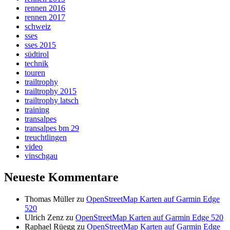
rennen 2016
rennen 2017
schweiz
sses
sses 2015
südtirol
technik
touren
trailtrophy
trailtrophy 2015
trailtrophy latsch
training
transalpes
transalpes bm 29
treuchtlingen
video
vinschgau
Neueste Kommentare
Thomas Müller
zu
OpenStreetMap Karten auf Garmin Edge
520
Ulrich Zenz
zu
OpenStreetMap Karten auf Garmin Edge 520
Raphael Rüegg
zu
OpenStreetMap Karten auf Garmin Edge