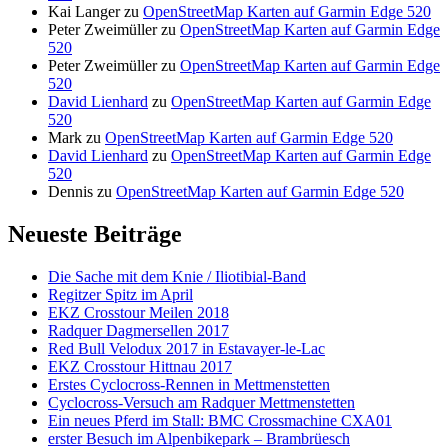
Kai Langer
zu
OpenStreetMap Karten auf Garmin Edge 520
Peter Zweimüller
zu
OpenStreetMap Karten auf Garmin Edge
520
Peter Zweimüller
zu
OpenStreetMap Karten auf Garmin Edge
520
David Lienhard
zu
OpenStreetMap Karten auf Garmin Edge
520
Mark
zu
OpenStreetMap Karten auf Garmin Edge 520
David Lienhard
zu
OpenStreetMap Karten auf Garmin Edge
520
Dennis
zu
OpenStreetMap Karten auf Garmin Edge 520
Neueste Beiträge
Die Sache mit dem Knie / Iliotibial-Band
Regitzer Spitz im April
EKZ Crosstour Meilen 2018
Radquer Dagmersellen 2017
Red Bull Velodux 2017 in Estavayer-le-Lac
EKZ Crosstour Hittnau 2017
Erstes Cyclocross-Rennen in Mettmenstetten
Cyclocross-Versuch am Radquer Mettmenstetten
Ein neues Pferd im Stall: BMC Crossmachine CXA01
erster Besuch im Alpenbikepark – Brambrüesch