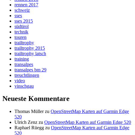
rennen 2017
schweiz
sses
sses 2015
südtirol
technik
touren
trailtrophy
trailtrophy 2015
trailtrophy latsch
training
transalpes
transalpes bm 29
treuchtlingen
video
vinschgau
Neueste Kommentare
Thomas Müller
zu
OpenStreetMap Karten auf Garmin Edge
520
Ulrich Zenz
zu
OpenStreetMap Karten auf Garmin Edge 520
Raphael Rüegg
zu
OpenStreetMap Karten auf Garmin Edge
520